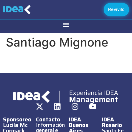
Revivilo
Santiago Mignone
Sponsoreo
Contacto
IDEA
IDEA
Lucila Mc
Buenos
Rosario
Información
Cormack
general e
Aires
Santa Fe