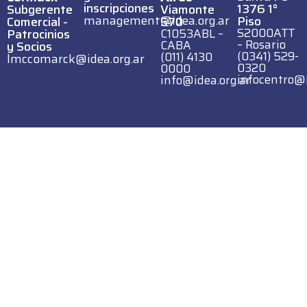
inscripciones
1376 1°
Subgerente
Viamonte
management@idea.org.ar
Piso
Comercial -
570
S2000ATT
Patrocinios
C1053ABL –
– Rosario
CABA
y Socios
(0341) 529-
(011) 4130
lmccomarck@idea.org.ar
0320
0000
infocentro@i
info@idea.org.ar