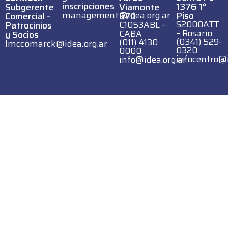
inscripciones
1376 1°
Subgerente
Viamonte
management@idea.org.ar
Piso
Comercial -
570
S2000ATT
Patrocinios
C1053ABL –
– Rosario
CABA
y Socios
(0341) 529-
(011) 4130
lmccomarck@idea.org.ar
0320
0000
infocentro@i
info@idea.org.ar