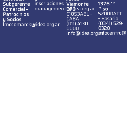
inscripciones
1376 1°
Subgerente
Viamonte
management@idea.org.ar
Piso
Comercial -
570
S2000ATT
Patrocinios
C1053ABL –
– Rosario
CABA
y Socios
(0341) 529-
(011) 4130
lmccomarck@idea.org.ar
0320
0000
infocentro@i
info@idea.org.ar