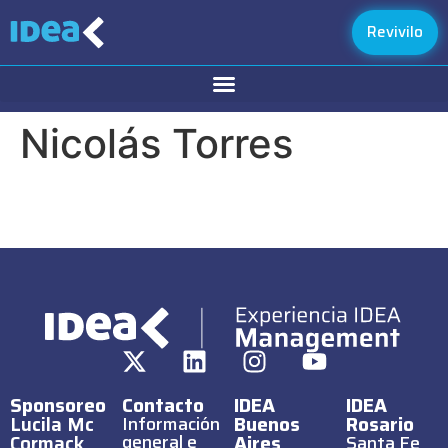
Revivilo
Nicolás Torres
Sponsoreo
Contacto
IDEA
IDEA
Lucila Mc
Buenos
Rosario
Información
Cormack
general e
Aires
Santa Fe