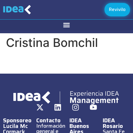
Revivilo
Cristina Bomchil
Sponsoreo
Contacto
IDEA
IDEA
Lucila Mc
Buenos
Rosario
Información
Cormack
general e
Aires
Santa Fe