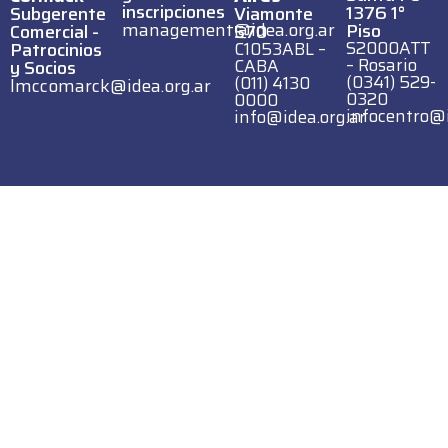
inscripciones
1376 1°
Subgerente
Viamonte
management@idea.org.ar
Piso
Comercial -
570
S2000ATT
Patrocinios
C1053ABL –
– Rosario
CABA
y Socios
(0341) 529-
(011) 4130
lmccomarck@idea.org.ar
0320
0000
infocentro@i
info@idea.org.ar